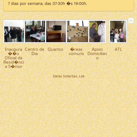
7 dias por semana, das 07:30h �s 19:00h.
Inaugura
Centro de
Quartos
�reas
Apoio
ATL
��o
Dia
comuns
Domiciliari
Oficial da
o
Resid�nci
a S�nior
Ideias Soberbas, Lda