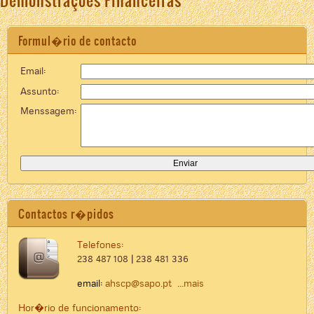
Demonstrações Financeiras
Formul�rio de contacto
Email:
Assunto:
Menssagem:
Contactos r�pidos
Telefones:
238 487 108 | 238 481 336
email:
ahscp@sapo.pt
...mais
Hor�rio de funcionamento: