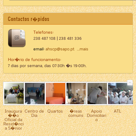
Contactos r�pidos
Telefones:
238 487 108 | 238 481 336
email:
ahscp@sapo.pt
...mais
Hor�rio de funcionamento:
7 dias por semana, das 07:30h �s 19:00h.
Inaugura
Centro de
Quartos
�reas
Apoio
ATL
��o
Dia
comuns
Domiciliari
Oficial da
o
Resid�nci
a S�nior