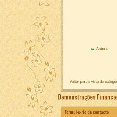
Anterior
Voltar para a vista de catego
Demonstrações Finance
Formul�rio de contacto