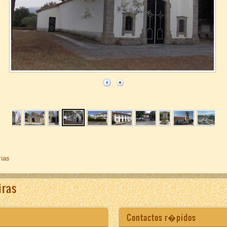
rias
iras
Contactos r�pidos