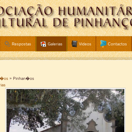
Respostas
Galerias
Videos
Contactos
n�os
» Pinhan�os
rias