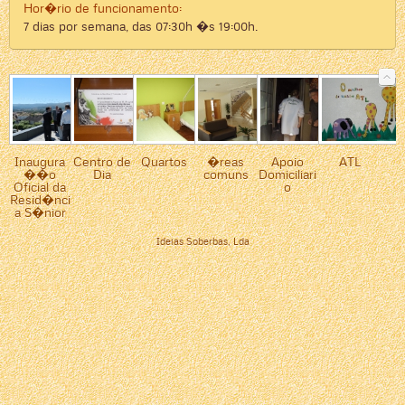
Hor�rio de funcionamento:
7 dias por semana, das 07:30h �s 19:00h.
Inaugura
Centro de
Quartos
�reas
Apoio
ATL
��o
Dia
comuns
Domiciliari
Oficial da
o
Resid�nci
a S�nior
Ideias Soberbas, Lda