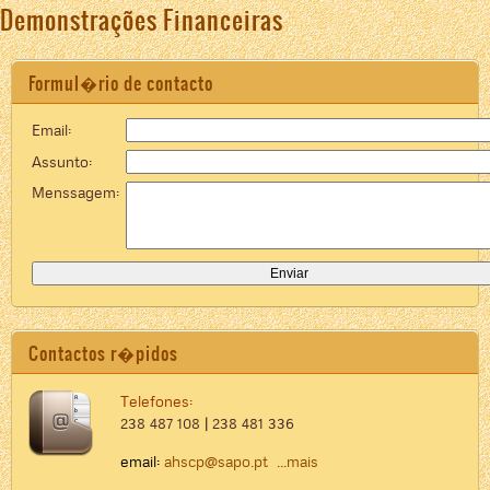
Demonstrações Financeiras
Formul�rio de contacto
Email:
Assunto:
Menssagem:
Contactos r�pidos
Telefones:
238 487 108 | 238 481 336
email:
ahscp@sapo.pt
...mais