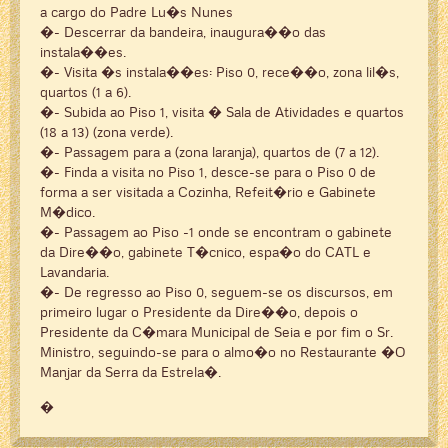
a cargo do Padre Lu�s Nunes
�- Descerrar da bandeira, inaugura��o das
instala��es.
�- Visita �s instala��es: Piso 0, rece��o, zona lil�s,
quartos (1 a 6).
�- Subida ao Piso 1, visita � Sala de Atividades e quartos
(18 a 13) (zona verde).
�- Passagem para a (zona laranja), quartos de (7 a 12).
�- Finda a visita no Piso 1, desce-se para o Piso 0 de
forma a ser visitada a Cozinha, Refeit�rio e Gabinete
M�dico.
�- Passagem ao Piso -1 onde se encontram o gabinete
da Dire��o, gabinete T�cnico, espa�o do CATL e
Lavandaria.
�- De regresso ao Piso 0, seguem-se os discursos, em
primeiro lugar o Presidente da Dire��o, depois o
Presidente da C�mara Municipal de Seia e por fim o Sr.
Ministro, seguindo-se para o almo�o no Restaurante �O
Manjar da Serra da Estrela�.
�