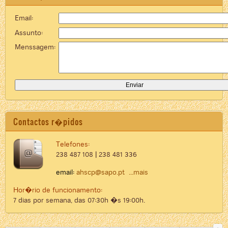
Email:
Assunto:
Menssagem:
Contactos r�pidos
Telefones:
238 487 108 | 238 481 336
email:
ahscp@sapo.pt
...mais
Hor�rio de funcionamento:
7 dias por semana, das 07:30h �s 19:00h.