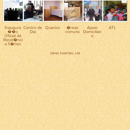
Inaugura
Centro de
Quartos
�reas
Apoio
ATL
��o
Dia
comuns
Domiciliari
Oficial da
o
Resid�nci
a S�nior
Ideias Soberbas, Lda