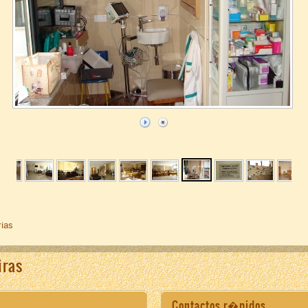
rias
iras
Contactos r�pidos