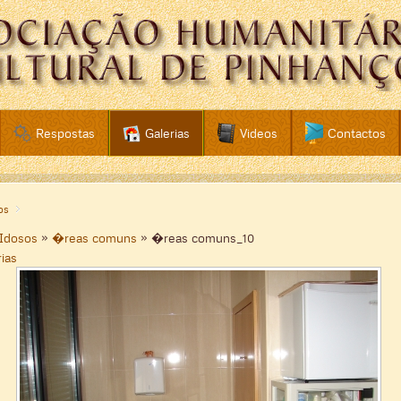
Respostas
Galerias
Videos
Contactos
os
 Idosos
»
�reas comuns
» �reas comuns_10
rias