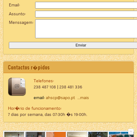
Email:
Assunto:
Menssagem:
Contactos r�pidos
Telefones:
238 487 108 | 238 481 336
email:
ahscp@sapo.pt
...mais
Hor�rio de funcionamento:
7 dias por semana, das 07:30h �s 19:00h.