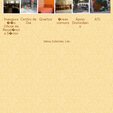
Inaugura
Centro de
Quartos
�reas
Apoio
ATL
��o
Dia
comuns
Domiciliari
Oficial da
o
Resid�nci
a S�nior
Ideias Soberbas, Lda