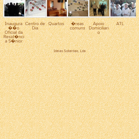
Inaugura
Centro de
Quartos
�reas
Apoio
ATL
��o
Dia
comuns
Domiciliari
Oficial da
o
Resid�nci
a S�nior
Ideias Soberbas, Lda