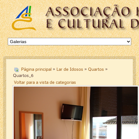
Página principal
»
Lar de Idosos
»
Quartos
»
Quartos_6
Voltar para a vista de categorias