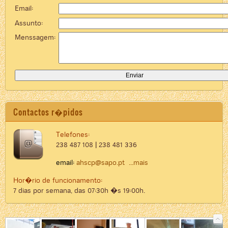
Email:
Assunto:
Menssagem:
Contactos r�pidos
Telefones:
238 487 108 | 238 481 336
email:
ahscp@sapo.pt
...mais
Hor�rio de funcionamento:
7 dias por semana, das 07:30h �s 19:00h.