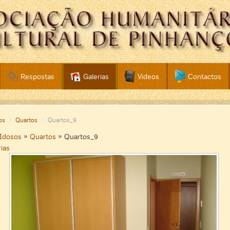
Respostas
Galerias
Videos
Contactos
os
Quartos
Quartos_9
 Idosos
»
Quartos
» Quartos_9
rias