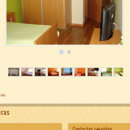
rias
iras
Contactos r�pidos